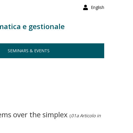
English
matica e gestionale
SEMINARS & EVENTS
lems over the simplex
(
01a Articolo in