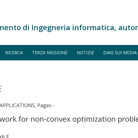
mento di Ingegneria informatica, auto
RICERCA
TERZA MISSIONE
NOTIZIE
DIAG SUI MEDIA
E
PPLICATIONS, Pages -
ework for non-convex optimization prob
di F.