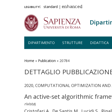
legibility:
standard
|
enhanced
Diparti
DIPARTIMENTO
STRUTTURE
DIDATTICA
Salta
al
contenuto
Home
»
Publication
»
20784
principale
DETTAGLIO PUBBLICAZION
2020, COMPUTATIONAL OPTIMIZATION AND A
An active-set algorithmic fram
rivista
)
Cristofari A., De Santis M., Lucidi S., Rinal