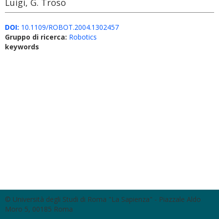
Luigi, G. Troso
DOI:
10.1109/ROBOT.2004.1302457
Gruppo di ricerca:
Robotics
keywords
© Università degli Studi di Roma "La Sapienza" - Piazzale Aldo
Moro 5, 00185 Roma