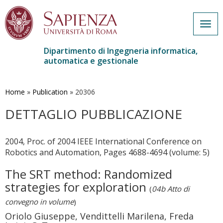
Togg
navig
Dipartimento di Ingegneria informatica,
automatica e gestionale
Salta
al
contenuto
Home
»
Publication
»
20306
principale
DETTAGLIO PUBBLICAZIONE
2004, Proc. of 2004 IEEE International Conference on
Robotics and Automation, Pages 4688-4694 (volume: 5)
The SRT method: Randomized
strategies for exploration
(
04b Atto di
convegno in volume
)
Oriolo Giuseppe, Vendittelli Marilena, Freda