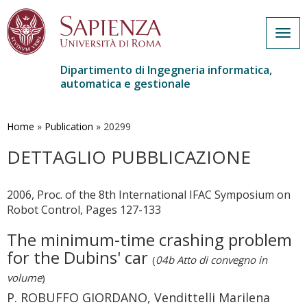
Togg
navig
Dipartimento di Ingegneria informatica,
automatica e gestionale
Salta
al
contenuto
Home
»
Publication
»
20299
principale
DETTAGLIO PUBBLICAZIONE
2006, Proc. of the 8th International IFAC Symposium on
Robot Control, Pages 127-133
The minimum-time crashing problem
for the Dubins' car
(
04b Atto di convegno in
volume
)
P. ROBUFFO GIORDANO, Vendittelli Marilena