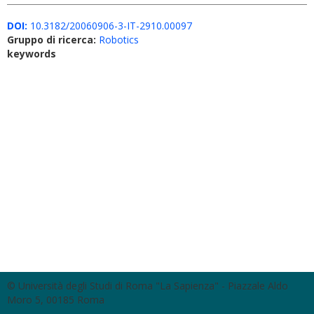
DOI:
10.3182/20060906-3-IT-2910.00097
Gruppo di ricerca:
Robotics
keywords
© Università degli Studi di Roma "La Sapienza" - Piazzale Aldo
Moro 5, 00185 Roma