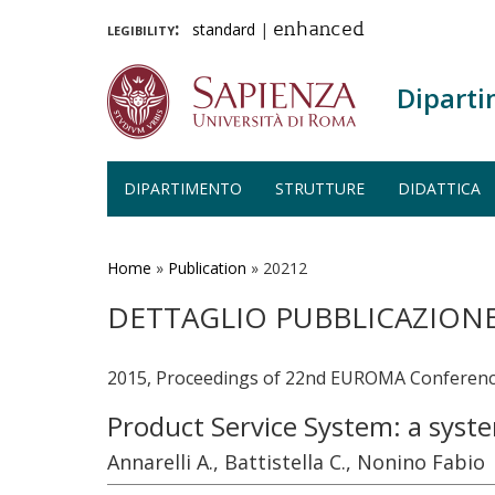
legibility:
standard
|
enhanced
Diparti
DIPARTIMENTO
STRUTTURE
DIDATTICA
Salta
al
contenuto
Home
»
Publication
»
20212
principale
DETTAGLIO PUBBLICAZION
2015, Proceedings of 22nd EUROMA Conferenc
Product Service System: a syst
Annarelli A., Battistella C., Nonino Fabio