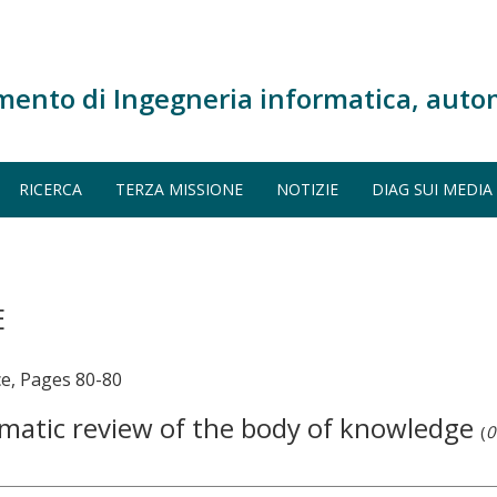
mento di Ingegneria informatica, auto
RICERCA
TERZA MISSIONE
NOTIZIE
DIAG SUI MEDIA
E
e, Pages 80-80
ematic review of the body of knowledge
(
0