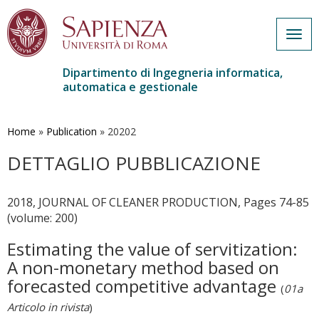
Togg
navig
Dipartimento di Ingegneria informatica,
automatica e gestionale
Salta
al
contenuto
Home
»
Publication
»
20202
principale
DETTAGLIO PUBBLICAZIONE
2018, JOURNAL OF CLEANER PRODUCTION, Pages 74-85
(volume: 200)
Estimating the value of servitization:
A non-monetary method based on
forecasted competitive advantage
(
01a
Articolo in rivista
)