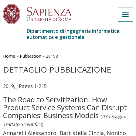
Togg
navig
Dipartimento di Ingegneria informatica,
automatica e gestionale
Salta
al
contenuto
Home
»
Publication
»
20198
principale
DETTAGLIO PUBBLICAZIONE
2019, , Pages 1-215
The Road to Servitization. How
Product Service Systems Can Disrupt
Companies’ Business Models
(
03a Saggio,
Trattato Scientifico
)
Annarelli Alessandro, Battistella Cinzia, Nonino