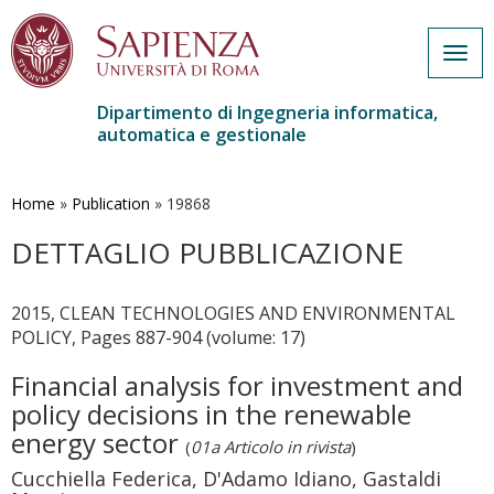
Togg
navig
Dipartimento di Ingegneria informatica,
automatica e gestionale
Salta
al
contenuto
Home
»
Publication
»
19868
principale
DETTAGLIO PUBBLICAZIONE
2015, CLEAN TECHNOLOGIES AND ENVIRONMENTAL
POLICY, Pages 887-904 (volume: 17)
Financial analysis for investment and
policy decisions in the renewable
energy sector
(
01a Articolo in rivista
)
Cucchiella Federica, D'Adamo Idiano, Gastaldi