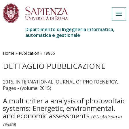
Togg
navig
Dipartimento di Ingegneria informatica,
automatica e gestionale
Salta
al
contenuto
Home
»
Publication
»
19866
principale
DETTAGLIO PUBBLICAZIONE
2015, INTERNATIONAL JOURNAL OF PHOTOENERGY,
Pages - (volume: 2015)
A multicriteria analysis of photovoltaic
systems: Energetic, environmental,
and economic assessments
(
01a Articolo in
rivista
)