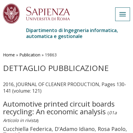
Togg
navig
Dipartimento di Ingegneria informatica,
automatica e gestionale
Salta
al
contenuto
Home
»
Publication
»
19863
principale
DETTAGLIO PUBBLICAZIONE
2016, JOURNAL OF CLEANER PRODUCTION, Pages 130-
141 (volume: 121)
Automotive printed circuit boards
recycling: An economic analysis
(
01a
Articolo in rivista
)
Cucchiella Federica, D'Adamo Idiano, Rosa Paolo,