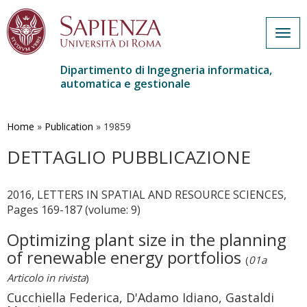
Togg
navig
Dipartimento di Ingegneria informatica,
automatica e gestionale
Salta
al
contenuto
Home
»
Publication
»
19859
principale
DETTAGLIO PUBBLICAZIONE
2016, LETTERS IN SPATIAL AND RESOURCE SCIENCES,
Pages 169-187 (volume: 9)
Optimizing plant size in the planning
of renewable energy portfolios
(
01a
Articolo in rivista
)
Cucchiella Federica, D'Adamo Idiano, Gastaldi