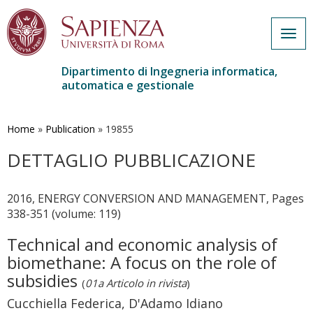
Togg
navig
Dipartimento di Ingegneria informatica,
automatica e gestionale
Salta
al
contenuto
Home
»
Publication
»
19855
principale
DETTAGLIO PUBBLICAZIONE
2016, ENERGY CONVERSION AND MANAGEMENT, Pages
338-351 (volume: 119)
Technical and economic analysis of
biomethane: A focus on the role of
subsidies
(
01a Articolo in rivista
)
Cucchiella Federica, D'Adamo Idiano