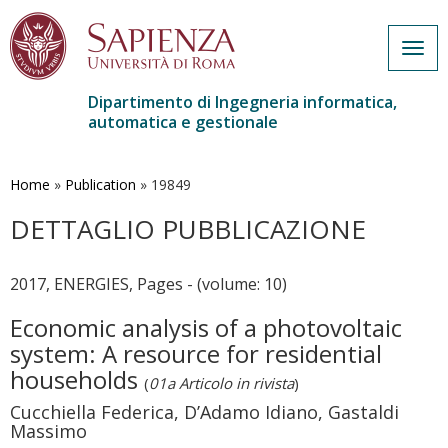
Togg
navig
Dipartimento di Ingegneria informatica,
automatica e gestionale
Salta
al
contenuto
Home
»
Publication
»
19849
principale
DETTAGLIO PUBBLICAZIONE
2017, ENERGIES, Pages - (volume: 10)
Economic analysis of a photovoltaic
system: A resource for residential
households
(
01a Articolo in rivista
)
Cucchiella Federica, D’Adamo Idiano, Gastaldi
Massimo