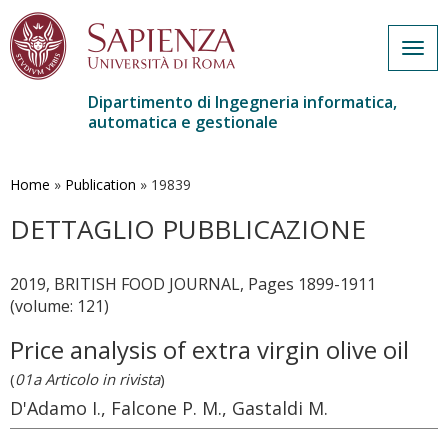
Togg
navig
Dipartimento di Ingegneria informatica,
automatica e gestionale
Salta
al
contenuto
Home
»
Publication
»
19839
principale
DETTAGLIO PUBBLICAZIONE
2019, BRITISH FOOD JOURNAL, Pages 1899-1911
(volume: 121)
Price analysis of extra virgin olive oil
(
01a Articolo in rivista
)
D'Adamo I., Falcone P. M., Gastaldi M.