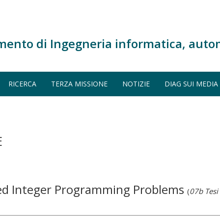
mento di Ingegneria informatica, auto
RICERCA
TERZA MISSIONE
NOTIZIE
DIAG SUI MEDIA
E
ed Integer Programming Problems
(
07b Tesi 