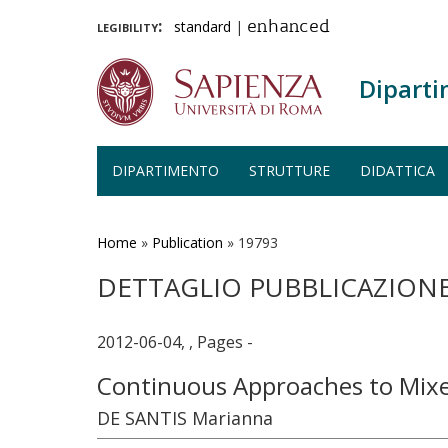
legibility:
standard
|
enhanced
Diparti
DIPARTIMENTO
STRUTTURE
DIDATTICA
Salta
al
contenuto
Home
»
Publication
»
19793
principale
DETTAGLIO PUBBLICAZION
2012-06-04, , Pages -
Continuous Approaches to Mix
DE SANTIS Marianna