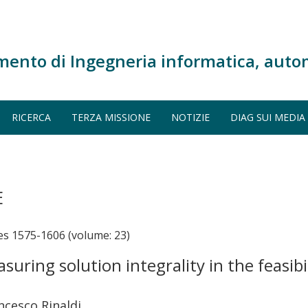
mento di Ingegneria informatica, auto
RICERCA
TERZA MISSIONE
NOTIZIE
DIAG SUI MEDIA
E
 1575-1606 (volume: 23)
asuring solution integrality in the feasi
ncesco Rinaldi