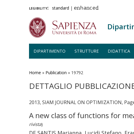
legibility:
standard
|
enhanced
Diparti
DIPARTIMENTO
STRUTTURE
DIDATTICA
Salta
al
contenuto
Home
»
Publication
»
19792
principale
DETTAGLIO PUBBLICAZION
2013, SIAM JOURNAL ON OPTIMIZATION, Pages
A new class of functions for me
rivista
)
DE SANTIS Marianna, Lucidi Stefano, Fra