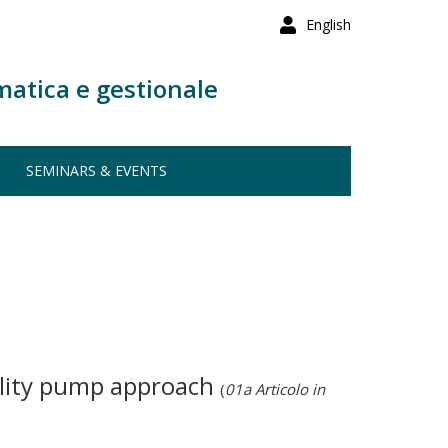
English
matica e gestionale
SEMINARS & EVENTS
bility pump approach
(
01a Articolo in