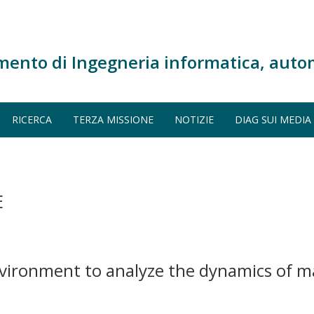
mento di Ingegneria informatica, auto
RICERCA
TERZA MISSIONE
NOTIZIE
DIAG SUI MEDIA
E
ironment to analyze the dynamics of ma