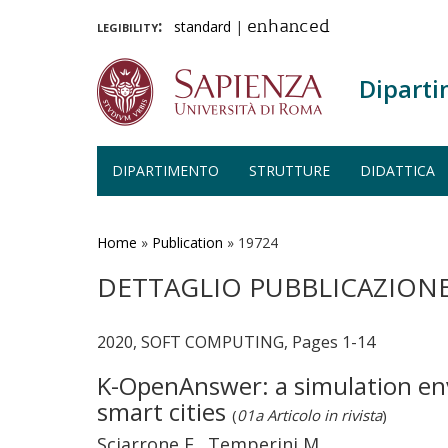
legibility:
standard
|
enhanced
Diparti
DIPARTIMENTO
STRUTTURE
DIDATTICA
Salta
al
contenuto
Home
»
Publication
»
19724
principale
DETTAGLIO PUBBLICAZION
2020, SOFT COMPUTING, Pages 1-14
K-OpenAnswer: a simulation env
smart cities
(
01a Articolo in rivista
)
Sciarrone F., Temperini M.