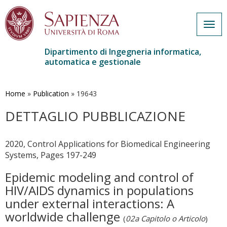
Togg
navig
Dipartimento di Ingegneria informatica,
automatica e gestionale
Salta
al
contenuto
Home
»
Publication
»
19643
principale
DETTAGLIO PUBBLICAZIONE
2020, Control Applications for Biomedical Engineering
Systems, Pages 197-249
Epidemic modeling and control of
HIV/AIDS dynamics in populations
under external interactions: A
worldwide challenge
(
02a Capitolo o Articolo
)