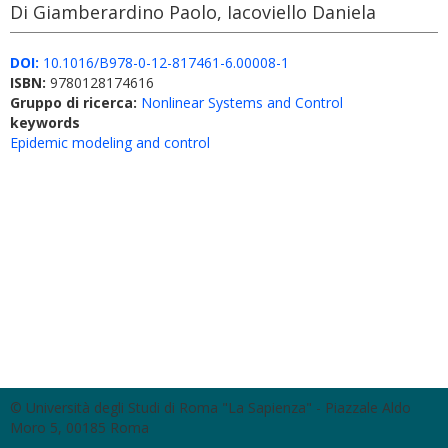
Di Giamberardino Paolo, Iacoviello Daniela
DOI:
10.1016/B978-0-12-817461-6.00008-1
ISBN:
9780128174616
Gruppo di ricerca:
Nonlinear Systems and Control
keywords
Epidemic modeling and control
© Università degli Studi di Roma "La Sapienza" - Piazzale Aldo
Moro 5, 00185 Roma