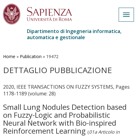
Togg
navig
Dipartimento di Ingegneria informatica,
automatica e gestionale
Salta
al
contenuto
Home
»
Publication
»
19472
principale
DETTAGLIO PUBBLICAZIONE
2020, IEEE TRANSACTIONS ON FUZZY SYSTEMS, Pages
1178-1189 (volume: 28)
Small Lung Nodules Detection based
on Fuzzy-Logic and Probabilistic
Neural Network with Bio-inspired
Reinforcement Learning
(
01a Articolo in