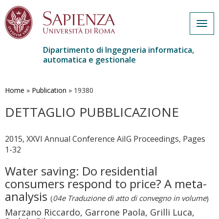
Togg
navig
Dipartimento di Ingegneria informatica,
automatica e gestionale
Salta
al
contenuto
Home
»
Publication
»
19380
principale
DETTAGLIO PUBBLICAZIONE
2015, XXVI Annual Conference AiIG Proceedings, Pages
1-32
Water saving: Do residential
consumers respond to price? A meta-
analysis
(
04e Traduzione di atto di convegno in volume
)
Marzano Riccardo, Garrone Paola, Grilli Luca,