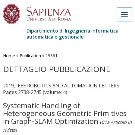
Togg
navig
Dipartimento di Ingegneria informatica,
automatica e gestionale
Salta
al
contenuto
Home
»
Publication
»
19361
principale
DETTAGLIO PUBBLICAZIONE
2019, IEEE ROBOTICS AND AUTOMATION LETTERS,
Pages 2738-2745 (volume: 4)
Systematic Handling of
Heterogeneous Geometric Primitives
in Graph-SLAM Optimization
(
01a Articolo in
rivista
)