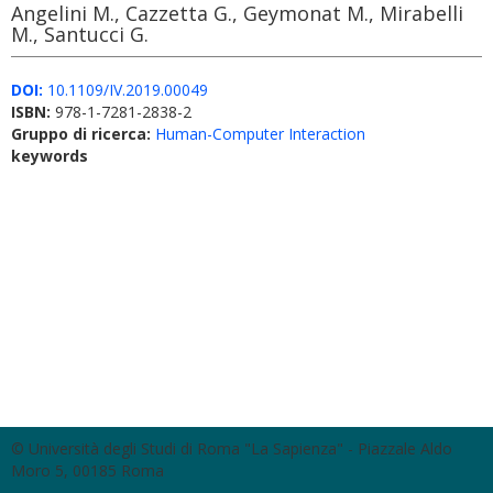
Angelini M., Cazzetta G., Geymonat M., Mirabelli
M., Santucci G.
DOI:
10.1109/IV.2019.00049
ISBN:
978-1-7281-2838-2
Gruppo di ricerca:
Human-Computer Interaction
keywords
© Università degli Studi di Roma "La Sapienza" - Piazzale Aldo
Moro 5, 00185 Roma