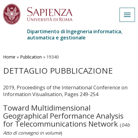
Togg
navig
Dipartimento di Ingegneria informatica,
automatica e gestionale
Salta
al
contenuto
Home
»
Publication
»
19340
principale
DETTAGLIO PUBBLICAZIONE
2019, Proceedings of the International Conference on
Information Visualisation, Pages 249-254
Toward Multidimensional
Geographical Performance Analysis
for Telecommunications Network
(
04b
Atto di convegno in volume
)