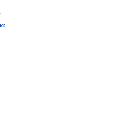
s
ics