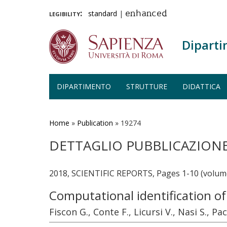
legibility:
standard
|
enhanced
Diparti
DIPARTIMENTO
STRUTTURE
DIDATTICA
Salta
al
contenuto
Home
»
Publication
»
19274
principale
DETTAGLIO PUBBLICAZION
2018, SCIENTIFIC REPORTS, Pages 1-10 (volume
Computational identification of 
Fiscon G., Conte F., Licursi V., Nasi S., Pac