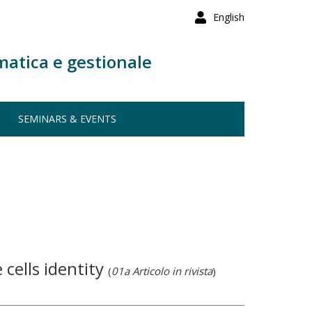
English
matica e gestionale
SEMINARS & EVENTS
 cells identity
(
01a Articolo in rivista
)