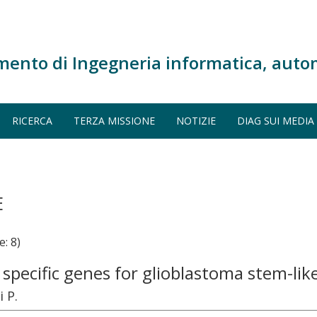
mento di Ingegneria informatica, auto
RICERCA
TERZA MISSIONE
NOTIZIE
DIAG SUI MEDIA
E
: 8)
specific genes for glioblastoma stem-like
i P.