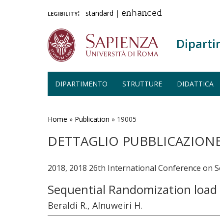
legibility:
standard
|
enhanced
Diparti
DIPARTIMENTO
STRUTTURE
DIDATTICA
Salta
al
contenuto
Home
»
Publication
»
19005
principale
DETTAGLIO PUBBLICAZION
2018, 2018 26th International Conference on
Sequential Randomization load
Beraldi R., Alnuweiri H.