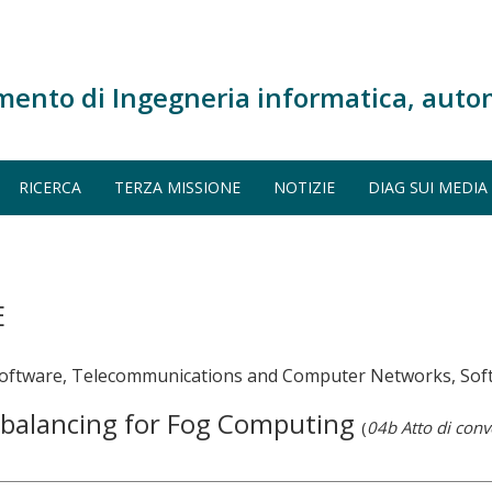
mento di Ingegneria informatica, auto
RICERCA
TERZA MISSIONE
NOTIZIE
DIAG SUI MEDIA
E
 Software, Telecommunications and Computer Networks, So
 balancing for Fog Computing
(
04b Atto di con