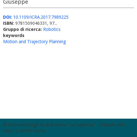
Giuseppe
DOI:
10.1109/ICRA.2017.7989225
ISBN:
9781509046331, 97...
Gruppo di ricerca:
Robotics
keywords
Motion and Trajectory Planning
© Università degli Studi di Roma "La Sapienza" - Piazzale Aldo
Moro 5, 00185 Roma