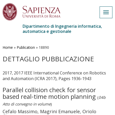
Togg
navig
Dipartimento di Ingegneria informatica,
automatica e gestionale
Salta
al
contenuto
Home
»
Publication
»
18890
principale
DETTAGLIO PUBBLICAZIONE
2017, 2017 IEEE International Conference on Robotics
and Automation (ICRA 2017), Pages 1936-1943
Parallel collision check for sensor
based real-time motion planning
(
04b
Atto di convegno in volume
)
Cefalo Massimo, Magrini Emanuele, Oriolo