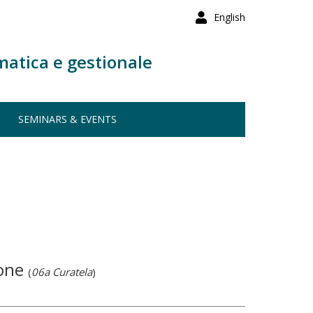
English
matica e gestionale
SEMINARS & EVENTS
ione
(
06a Curatela
)