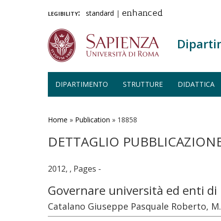
legibility:
standard
|
enhanced
Diparti
DIPARTIMENTO
STRUTTURE
DIDATTICA
Salta
al
contenuto
Home
»
Publication
»
18858
principale
DETTAGLIO PUBBLICAZION
2012, , Pages -
Governare università ed enti di 
Catalano Giuseppe Pasquale Roberto, M. 