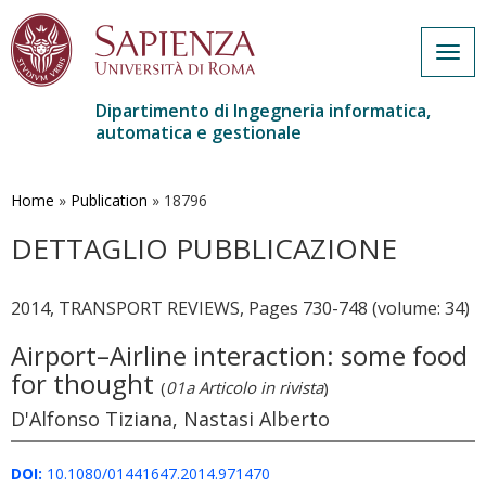
Togg
navig
Dipartimento di Ingegneria informatica,
automatica e gestionale
Salta
al
contenuto
Home
»
Publication
»
18796
principale
DETTAGLIO PUBBLICAZIONE
2014, TRANSPORT REVIEWS, Pages 730-748 (volume: 34)
Airport–Airline interaction: some food
for thought
(
01a Articolo in rivista
)
D'Alfonso Tiziana, Nastasi Alberto
DOI:
10.1080/01441647.2014.971470