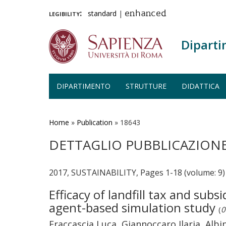
legibility:
standard
|
enhanced
Diparti
DIPARTIMENTO
STRUTTURE
DIDATTICA
Salta
al
contenuto
Home
»
Publication
»
18643
principale
DETTAGLIO PUBBLICAZION
2017, SUSTAINABILITY, Pages 1-18 (volume: 9)
Efficacy of landfill tax and sub
agent-based simulation study
(
0
Fraccascia Luca, Giannoccaro Ilaria, Albi