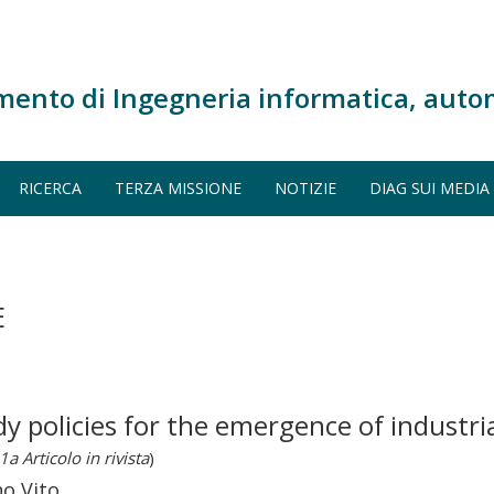
mento di Ingegneria informatica, auto
RICERCA
TERZA MISSIONE
NOTIZIE
DIAG SUI MEDIA
E
sidy policies for the emergence of industr
1a Articolo in rivista
)
no Vito