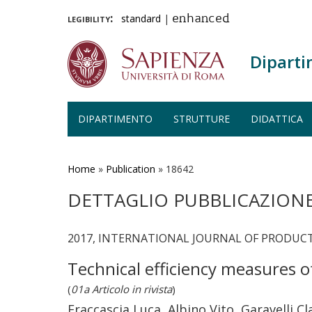
legibility:
standard
|
enhanced
Diparti
DIPARTIMENTO
STRUTTURE
DIDATTICA
Salta
al
contenuto
Home
»
Publication
»
18642
principale
DETTAGLIO PUBBLICAZION
2017, INTERNATIONAL JOURNAL OF PRODUCTI
Technical efficiency measures o
(
01a Articolo in rivista
)
Fraccascia Luca, Albino Vito, Garavelli Cl