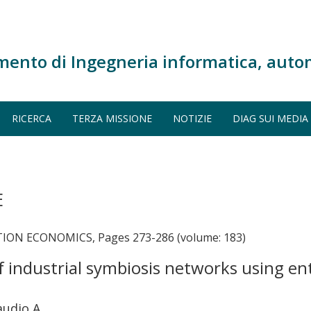
mento di Ingegneria informatica, auto
RICERCA
TERZA MISSIONE
NOTIZIE
DIAG SUI MEDIA
E
ON ECONOMICS, Pages 273-286 (volume: 183)
f industrial symbiosis networks using en
audio A.