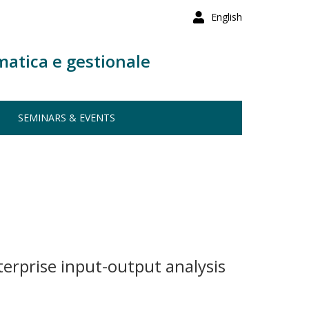
English
matica e gestionale
SEMINARS & EVENTS
terprise input-output analysis