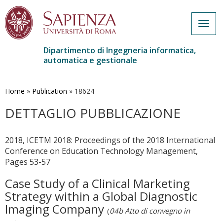
Togg
navig
Dipartimento di Ingegneria informatica,
automatica e gestionale
Salta
al
contenuto
Home
»
Publication
»
18624
principale
DETTAGLIO PUBBLICAZIONE
2018, ICETM 2018: Proceedings of the 2018 International
Conference on Education Technology Management,
Pages 53-57
Case Study of a Clinical Marketing
Strategy within a Global Diagnostic
Imaging Company
(
04b Atto di convegno in