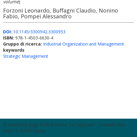
volume
)
Forzoni Leonardo, Buffagni Claudio, Nonino
Fabio, Pompei Alessandro
DOI:
10.1145/3300942.3300953
ISBN:
978-1-4503-6630-4
Gruppo di ricerca:
Industrial Organization and Management
keywords
Strategic Management
© Università degli Studi di Roma "La Sapienza" - Piazzale Aldo
Moro 5, 00185 Roma