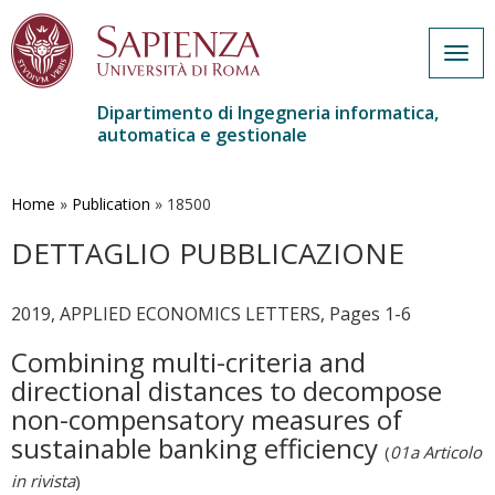
Togg
navig
Dipartimento di Ingegneria informatica,
automatica e gestionale
Salta
al
contenuto
Home
»
Publication
»
18500
principale
DETTAGLIO PUBBLICAZIONE
2019, APPLIED ECONOMICS LETTERS, Pages 1-6
Combining multi-criteria and
directional distances to decompose
non-compensatory measures of
sustainable banking efficiency
(
01a Articolo
in rivista
)