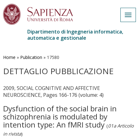
Togg
navig
Dipartimento di Ingegneria informatica,
automatica e gestionale
Salta
al
contenuto
Home
»
Publication
»
17580
principale
DETTAGLIO PUBBLICAZIONE
2009, SOCIAL COGNITIVE AND AFFECTIVE
NEUROSCIENCE, Pages 166-176 (volume: 4)
Dysfunction of the social brain in
schizophrenia is modulated by
intention type: An fMRI study
(
01a Articolo
in rivista
)