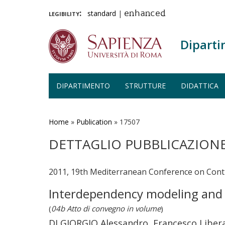
legibility:
standard
|
enhanced
Diparti
DIPARTIMENTO
STRUTTURE
DIDATTICA
Salta
al
contenuto
Home
»
Publication
»
17507
principale
DETTAGLIO PUBBLICAZION
2011, 19th Mediterranean Conference on Cont
Interdependency modeling and a
(
04b Atto di convegno in volume
)
DI GIORGIO Alessandro, Francesco Libera