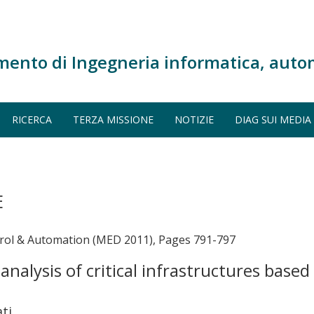
mento di Ingegneria informatica, auto
RICERCA
TERZA MISSIONE
NOTIZIE
DIAG SUI MEDIA
E
rol & Automation (MED 2011), Pages 791-797
nalysis of critical infrastructures bas
ti