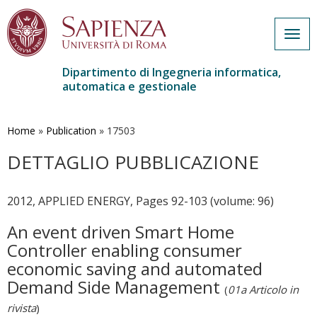
Togg
navig
Dipartimento di Ingegneria informatica,
automatica e gestionale
Salta
al
contenuto
Home
»
Publication
»
17503
principale
DETTAGLIO PUBBLICAZIONE
2012, APPLIED ENERGY, Pages 92-103 (volume: 96)
An event driven Smart Home
Controller enabling consumer
economic saving and automated
Demand Side Management
(
01a Articolo in
rivista
)