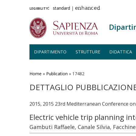
legibility:
standard
|
enhanced
Diparti
DIPARTIMENTO
STRUTTURE
DIDATTICA
Salta
al
contenuto
Home
»
Publication
»
17482
principale
DETTAGLIO PUBBLICAZION
2015, 2015 23rd Mediterranean Conference on
Electric vehicle trip planning i
Gambuti Raffaele, Canale Silvia, Facchin