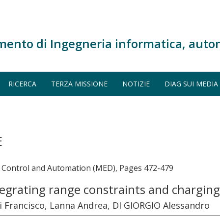
mento di Ingegneria informatica, auto
RICERCA
TERZA MISSIONE
NOTIZIE
DIAG SUI MEDIA
E
 Control and Automation (MED), Pages 472-479
ntegrating range constraints and charging 
ei Francisco, Lanna Andrea, DI GIORGIO Alessandro