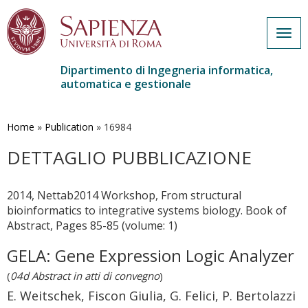
Togg
navig
Dipartimento di Ingegneria informatica,
automatica e gestionale
Salta
al
contenuto
Home
»
Publication
»
16984
principale
DETTAGLIO PUBBLICAZIONE
2014, Nettab2014 Workshop, From structural
bioinformatics to integrative systems biology. Book of
Abstract, Pages 85-85 (volume: 1)
GELA: Gene Expression Logic Analyzer
(
04d Abstract in atti di convegno
)
E. Weitschek, Fiscon Giulia, G. Felici, P. Bertolazzi