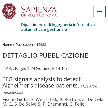
Togg
navig
Dipartimento di Ingegneria informatica,
automatica e gestionale
Salta
al
contenuto
Home
»
Publication
»
16983
principale
DETTAGLIO PUBBLICAZIONE
2014, , Pages 1-24 (volume: R 14-10)
EEG signals analysis to detect
Alzheimer's disease patients.
(
13a Altro
ministeriale
)
Fiscon Giulia, E. Weitschek, P. Bertolazzi, De Cola
M. C., S. De Salvo S, P. Bramanti, G. Felici: