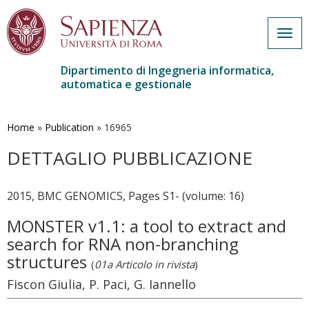
Togg
navig
Dipartimento di Ingegneria informatica,
automatica e gestionale
Salta
al
contenuto
Home
»
Publication
»
16965
principale
DETTAGLIO PUBBLICAZIONE
2015, BMC GENOMICS, Pages S1- (volume: 16)
MONSTER v1.1: a tool to extract and
search for RNA non-branching
structures
(
01a Articolo in rivista
)
Fiscon Giulia, P. Paci, G. Iannello