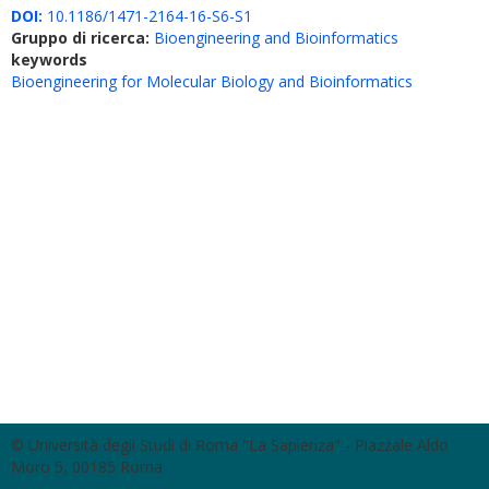
DOI:
10.1186/1471-2164-16-S6-S1
Gruppo di ricerca:
Bioengineering and Bioinformatics
keywords
Bioengineering for Molecular Biology and Bioinformatics
© Università degli Studi di Roma "La Sapienza" - Piazzale Aldo
Moro 5, 00185 Roma