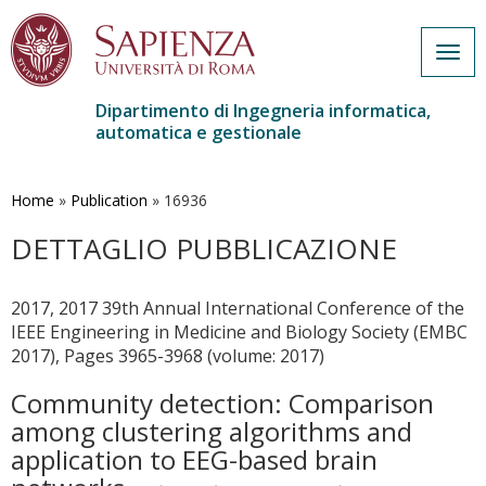
Togg
navig
Dipartimento di Ingegneria informatica,
automatica e gestionale
Salta
al
contenuto
Home
»
Publication
»
16936
principale
DETTAGLIO PUBBLICAZIONE
2017, 2017 39th Annual International Conference of the
IEEE Engineering in Medicine and Biology Society (EMBC
2017), Pages 3965-3968 (volume: 2017)
Community detection: Comparison
among clustering algorithms and
application to EEG-based brain