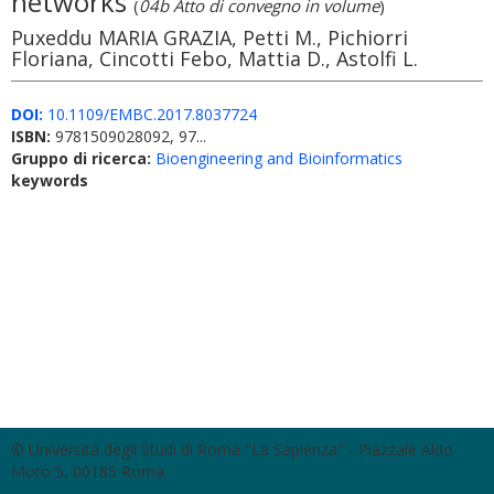
networks
(
04b Atto di convegno in volume
)
Puxeddu MARIA GRAZIA, Petti M., Pichiorri
Floriana, Cincotti Febo, Mattia D., Astolfi L.
DOI:
10.1109/EMBC.2017.8037724
ISBN:
9781509028092, 97...
Gruppo di ricerca:
Bioengineering and Bioinformatics
keywords
© Università degli Studi di Roma "La Sapienza" - Piazzale Aldo
Moro 5, 00185 Roma