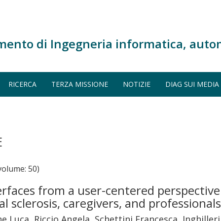
mento di Ingegneria informatica, auto
RICERCA
TERZA MISSIONE
NOTIZIE
DIAG SUI MEDIA
E
olume: 50)
rfaces from a user-centered perspective
l sclerosis, caregivers, and professional
ne Luca, Riccio Angela, Schettini Francesca, Inghiller