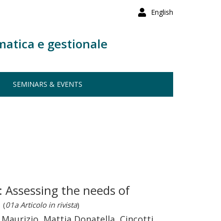
English
matica e gestionale
SEMINARS & EVENTS
: Assessing the needs of
s
(
01a Articolo in rivista
)
i Maurizio, Mattia Donatella, Cincotti