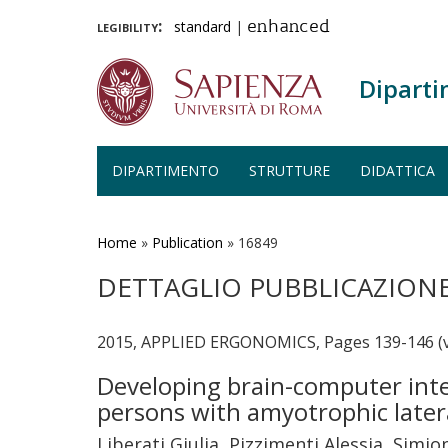
legibility:
standard
|
enhanced
Diparti
DIPARTIMENTO
STRUTTURE
DIDATTICA
Salta
al
contenuto
Home
»
Publication
»
16849
principale
DETTAGLIO PUBBLICAZION
2015, APPLIED ERGONOMICS, Pages 139-146 (v
Developing brain-computer inte
persons with amyotrophic latera
Liberati Giulia, Pizzimenti Alessia, Simio