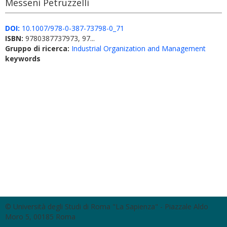
Messeni Petruzzelli
DOI:
10.1007/978-0-387-73798-0_71
ISBN:
9780387737973, 97...
Gruppo di ricerca:
Industrial Organization and Management
keywords
© Università degli Studi di Roma "La Sapienza" - Piazzale Aldo
Moro 5, 00185 Roma