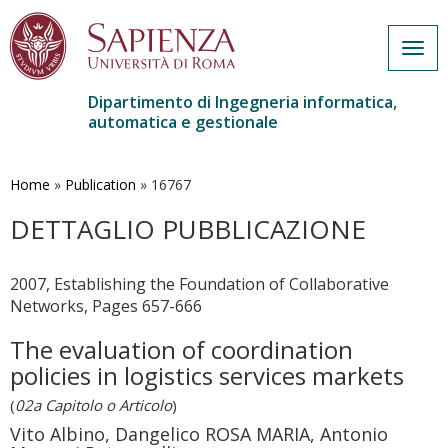
Togg
navig
Dipartimento di Ingegneria informatica,
automatica e gestionale
Salta
al
contenuto
Home
»
Publication
»
16767
principale
DETTAGLIO PUBBLICAZIONE
2007, Establishing the Foundation of Collaborative
Networks, Pages 657-666
The evaluation of coordination
policies in logistics services markets
(
02a Capitolo o Articolo
)
Vito Albino, Dangelico ROSA MARIA, Antonio