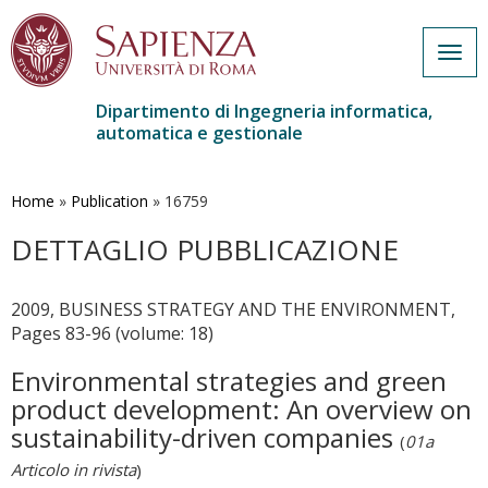
Togg
navig
Dipartimento di Ingegneria informatica,
automatica e gestionale
Salta
al
contenuto
Home
»
Publication
»
16759
principale
DETTAGLIO PUBBLICAZIONE
2009, BUSINESS STRATEGY AND THE ENVIRONMENT,
Pages 83-96 (volume: 18)
Environmental strategies and green
product development: An overview on
sustainability-driven companies
(
01a
Articolo in rivista
)