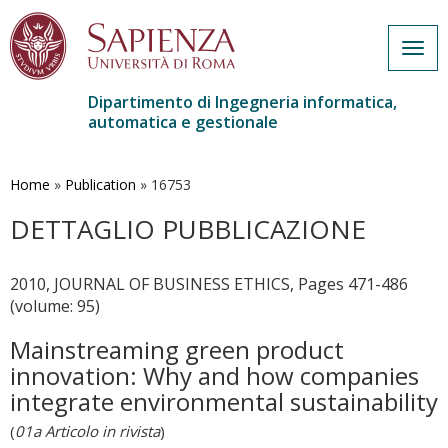
Togg
navig
Dipartimento di Ingegneria informatica,
automatica e gestionale
Salta
al
contenuto
Home
»
Publication
»
16753
principale
DETTAGLIO PUBBLICAZIONE
2010, JOURNAL OF BUSINESS ETHICS, Pages 471-486
(volume: 95)
Mainstreaming green product
innovation: Why and how companies
integrate environmental sustainability
(
01a Articolo in rivista
)