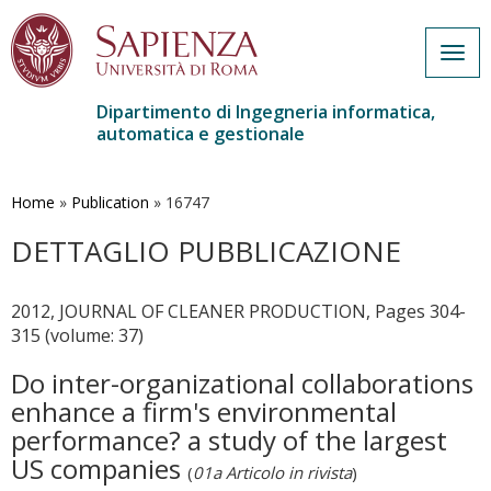
Togg
navig
Dipartimento di Ingegneria informatica,
automatica e gestionale
Salta
al
contenuto
Home
»
Publication
»
16747
principale
DETTAGLIO PUBBLICAZIONE
2012, JOURNAL OF CLEANER PRODUCTION, Pages 304-
315 (volume: 37)
Do inter-organizational collaborations
enhance a firm's environmental
performance? a study of the largest
US companies
(
01a Articolo in rivista
)