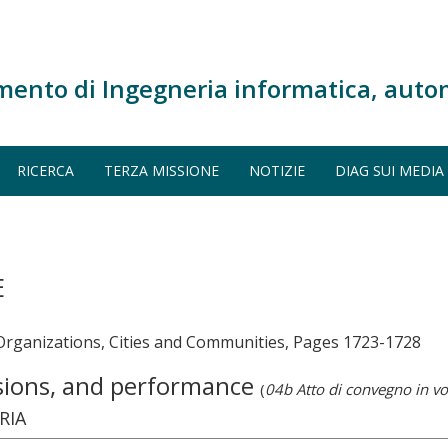
mento di Ingegneria informatica, auto
RICERCA
TERZA MISSIONE
NOTIZIE
DIAG SUI MEDIA
E
Organizations, Cities and Communities, Pages 1723-1728
nsions, and performance
(
04b Atto di convegno in v
RIA