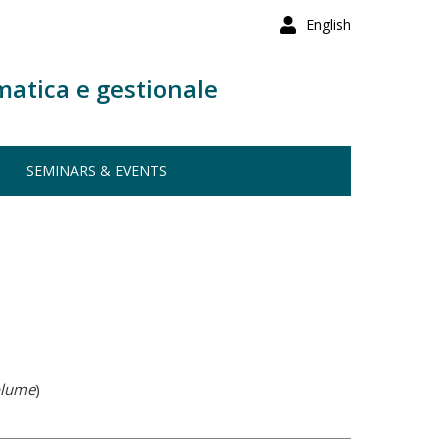
English
matica e gestionale
SEMINARS & EVENTS
olume
)