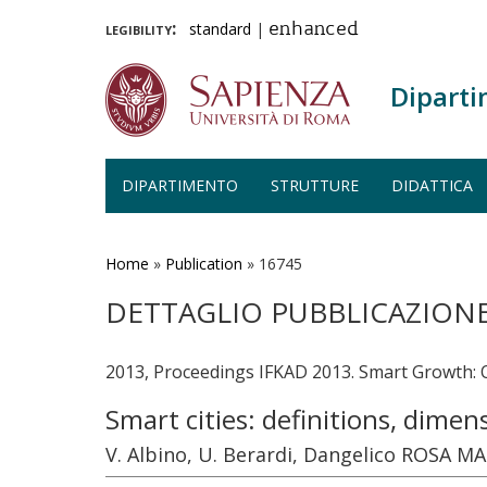
legibility:
standard
|
enhanced
Diparti
DIPARTIMENTO
STRUTTURE
DIDATTICA
Salta
al
contenuto
Home
»
Publication
»
16745
principale
DETTAGLIO PUBBLICAZION
2013, Proceedings IFKAD 2013. Smart Growth: 
Smart cities: definitions, dime
V. Albino, U. Berardi, Dangelico ROSA MA