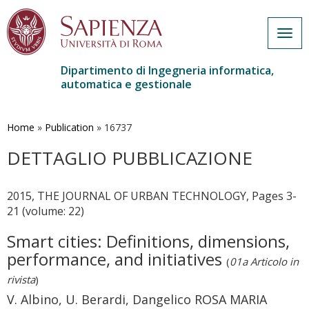
Togg
navig
Dipartimento di Ingegneria informatica,
automatica e gestionale
Salta
al
contenuto
Home
»
Publication
»
16737
principale
DETTAGLIO PUBBLICAZIONE
2015, THE JOURNAL OF URBAN TECHNOLOGY, Pages 3-
21 (volume: 22)
Smart cities: Definitions, dimensions,
performance, and initiatives
(
01a Articolo in
rivista
)
V. Albino, U. Berardi, Dangelico ROSA MARIA