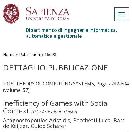
Togg
navig
Dipartimento di Ingegneria informatica,
automatica e gestionale
Salta
al
contenuto
Home
»
Publication
»
16698
principale
DETTAGLIO PUBBLICAZIONE
2015, THEORY OF COMPUTING SYSTEMS, Pages 782-804
(volume: 57)
Inefficiency of Games with Social
Context
(
01a Articolo in rivista
)
Anagnostopoulos Aristidis, Becchetti Luca, Bart
de Keijzer, Guido Schäfer