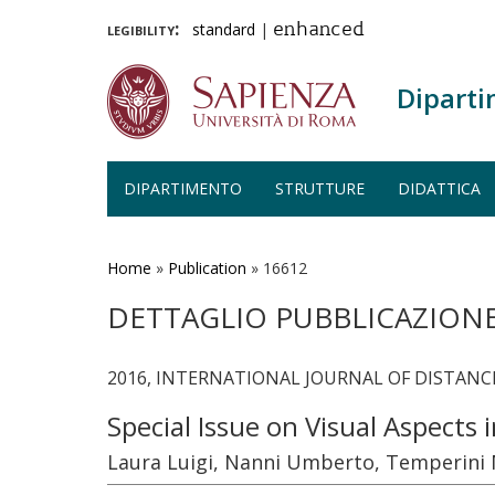
legibility:
standard
|
enhanced
Diparti
DIPARTIMENTO
STRUTTURE
DIDATTICA
Salta
al
contenuto
Home
»
Publication
»
16612
principale
DETTAGLIO PUBBLICAZION
2016, INTERNATIONAL JOURNAL OF DISTANC
Special Issue on Visual Aspect
Laura Luigi, Nanni Umberto, Temperini