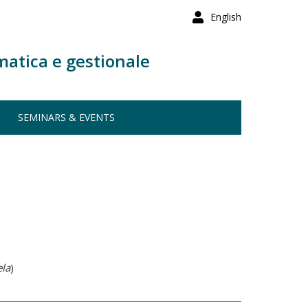
English
matica e gestionale
SEMINARS & EVENTS
ela
)