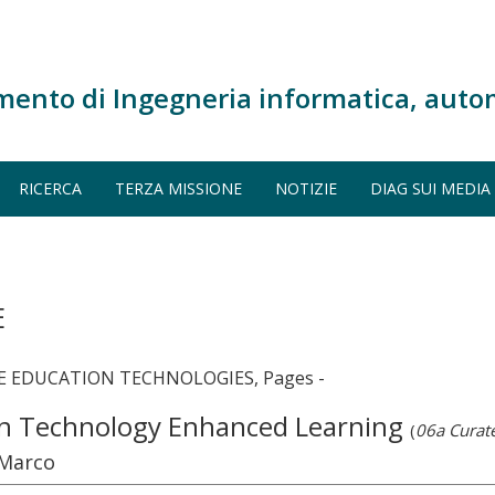
mento di Ingegneria informatica, auto
RICERCA
TERZA MISSIONE
NOTIZIE
DIAG SUI MEDIA
E
E EDUCATION TECHNOLOGIES, Pages -
s in Technology Enhanced Learning
(
06a Curat
 Marco