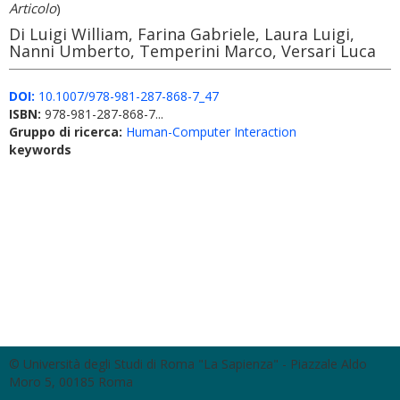
Articolo
)
Di Luigi William, Farina Gabriele, Laura Luigi,
Nanni Umberto, Temperini Marco, Versari Luca
DOI:
10.1007/978-981-287-868-7_47
ISBN:
978-981-287-868-7...
Gruppo di ricerca:
Human-Computer Interaction
keywords
© Università degli Studi di Roma "La Sapienza" - Piazzale Aldo
Moro 5, 00185 Roma