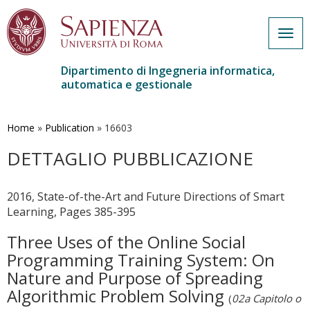
Togg
navig
Dipartimento di Ingegneria informatica,
automatica e gestionale
Salta
al
contenuto
Home
»
Publication
»
16603
principale
DETTAGLIO PUBBLICAZIONE
2016, State-of-the-Art and Future Directions of Smart
Learning, Pages 385-395
Three Uses of the Online Social
Programming Training System: On
Nature and Purpose of Spreading
Algorithmic Problem Solving
(
02a Capitolo o