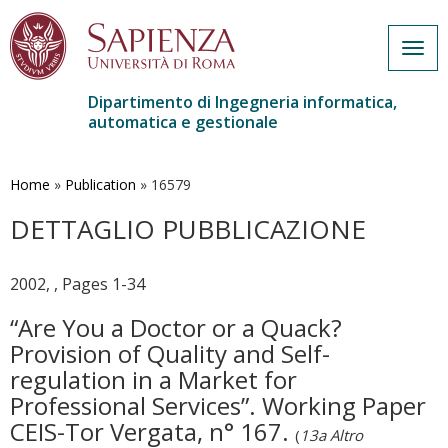
Togg
navig
Dipartimento di Ingegneria informatica,
automatica e gestionale
Salta
al
contenuto
Home
»
Publication
»
16579
principale
DETTAGLIO PUBBLICAZIONE
2002, , Pages 1-34
“Are You a Doctor or a Quack?
Provision of Quality and Self-
regulation in a Market for
Professional Services”. Working Paper
CEIS-Tor Vergata, n° 167.
(
13a Altro