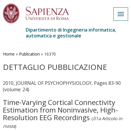
Togg
navig
Dipartimento di Ingegneria informatica,
automatica e gestionale
Salta
al
contenuto
Home
»
Publication
»
16370
principale
DETTAGLIO PUBBLICAZIONE
2010, JOURNAL OF PSYCHOPHYSIOLOGY, Pages 83-90
(volume: 24)
Time-Varying Cortical Connectivity
Estimation from Noninvasive, High-
Resolution EEG Recordings
(
01a Articolo in
rivista
)