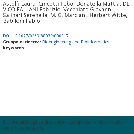
Astolfi Laura, Cincotti Febo, Donatella Mattia, DE
VICO FALLANI Fabrizio, Vecchiato Giovanni,
Salinari Serenella, M. G. Marciani, Herbert Witte,
Babiloni Fabio
DOI:
10.1027/0269-8803/a000017
Gruppo di ricerca:
Bioengineering and Bioinformatics
keywords
© Università degli Studi di Roma "La Sapienza" - Piazzale Aldo
Moro 5, 00185 Roma